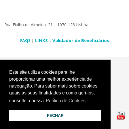
​​Rua Fialho de Almeida, 21 | 1070-128 Lisboa
|
LINKS​
|
Validador de Beneficiários​
​FAQ​S
Este site utiliza cookies para lhe
SAMS ©
2026 |
Área reservada a profissionais
proporcionar uma melhor experiência de
Política de Privacidade
|
Termos e Condições
|
Política de cookies
navegação. Para saber mais sobre cookies,
Livro de Reclamações
quais as suas finalidades e como geri-los,
consulte a nossa
Política de Cookies.
FECHAR
Tratamento de dados pessoais
|
Qualidade
|
Informação útil