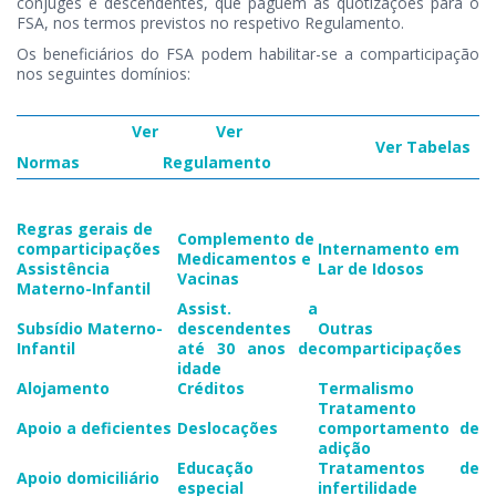
conjuges e descendentes, que paguem as quotizações para o
FSA, nos termos previstos no respetivo Regulamento.
Os beneficiários do FSA podem habilitar-se a comparticipação
nos seguintes domínios:​
Ver
​
Ver
​Ver Tabelas
Normas
Regulamento​​
​​​Regras gerais de ​
Complemento de
comparticipações​​​
​Internamento em
Medicamentos e
Assistência
Lar de Idosos​
Vacinas
Materno-Infantil​
​Assist. a
Subsídio Materno-
descendentes
​Outras
Infantil​​​​​
até 30 anos de
comparticipações
idade
​Alojamento
​Créditos
​Termalismo
Tratamento
​Apoio a deficientes
​Deslocações
comportamento de
adição
Educação
Tratamentos de
Apoio domiciliário​
especial
infertilidade​​​