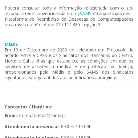
Poderá consultar toda a informação relacionada com o seu
recurso à rede convencionada no
mySAMS
/Comparticipações -
Plataforma de Reembolso de Despesas de Comparticipações
ou através do nºtelefone 210 114 485 - opção 3.
M​ÉDIS​
Em 19 de Dezembro de 2000 foi celebrado um Protocolo de
acordo entre a CPSS e os Sindicatos dos Bancários do Centro,
Norte e Sul e Ilhas que estabelece as condições em que os
serviços de assistência médica e de proteção na doença,
proporcionados pela Médis e pelo SAMS dos Sindicatos
signatários, são garantidos aos beneficiários abrangidos.
C
ontactos / Horários:
Email:
Comp.Diretas@sams​.pt
Atendimento presencial:
09:00h / 17:00h
Atendimento telefónico:
09:00h / 18:00h