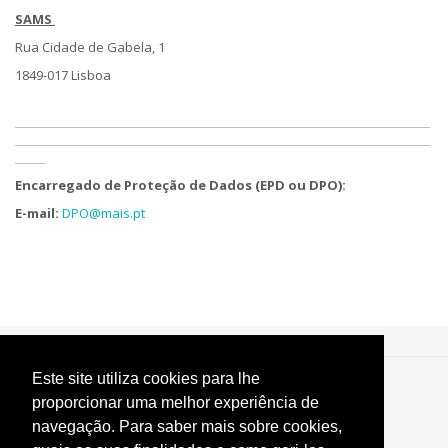
SAMS
Rua Cidade de Gabela, 1
1849-017 Lisboa
___________________________________________________________________________________
___________________________________________________________________________________
______
Encarregado de Proteção de Dados (EPD ou DPO):
E-mail:
DPO@mais.pt
Este site utiliza cookies para lhe
SAMS ©
2026 |
Área reservada a profissionais
proporcionar uma melhor experiência de
Política de Privacidade
|
Termos e Condições
|
Política de cookies
navegação. Para saber mais sobre cookies,
Livro de Reclamações