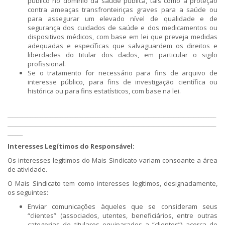
público no domínio da saúde pública, tais como a proteção
contra ameaças transfronteiriças graves para a saúde ou
para assegurar um elevado nível de qualidade e de
segurança dos cuidados de saúde e dos medicamentos ou
dispositivos médicos, com base em lei que preveja medidas
adequadas e específicas que salvaguardem os direitos e
liberdades do titular dos dados, em particular o sigilo
profissional.
Se o tratamento for necessário para fins de arquivo de
interesse público, para fins de investigação científica ou
histórica ou para fins estatísticos, com base na lei.
___________________________________________________________________________________
___________________________________________________________________________________
______
Interesses Legítimos do Responsável:
Os interesses legítimos do Mais Sindicato variam consoante a área
de atividade.
O Mais Sindicato tem como interesses legítimos, designadamente,
os seguintes:
​Enviar comunicações àqueles que se consideram seus
“clientes” (associados, utentes, beneficiários, entre outras
categorias de titulares equiparados a “clientes”) acerca de