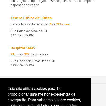
Em função da tipificação da situação individual o tempo de
espera pode variar.
Centro Clínico de Lisboa
Segunda a sexta feira das
8
às
22 horas
Rua Fialho de Almeida, 21
1070-128 LISBOA
Hospital SAMS
24
horas
365
dias por ano
Rua Cidade de Nova Lisboa, 28
1800-109 LISBOA
Este site utiliza cookies para lhe
SAMS ©
2026 |
Área reservada a profissionais
proporcionar uma melhor experiência de
Política de Privacidade
|
Termos e Condições
|
Política de cookies
navegação. Para saber mais sobre cookies,
Livro de Reclamações
quais as suas finalidades e como geri-los,